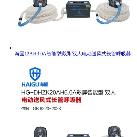
海固12AH3.0A智能型彩屏 双人电动送风式长管呼吸器