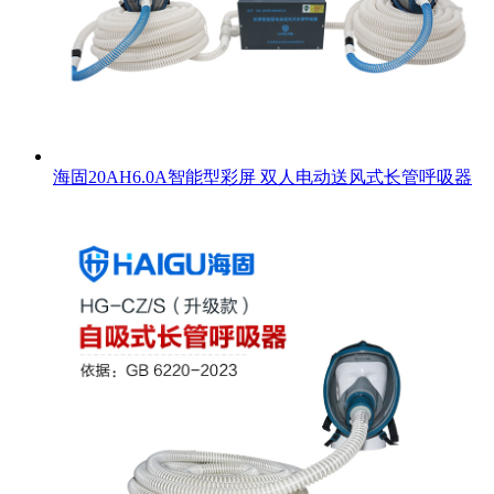
海固20AH6.0A智能型彩屏 双人电动送风式长管呼吸器