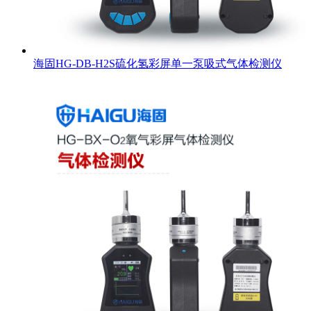
海固HG-DB-H2S硫化氢彩屏单一泵吸式气体检测仪