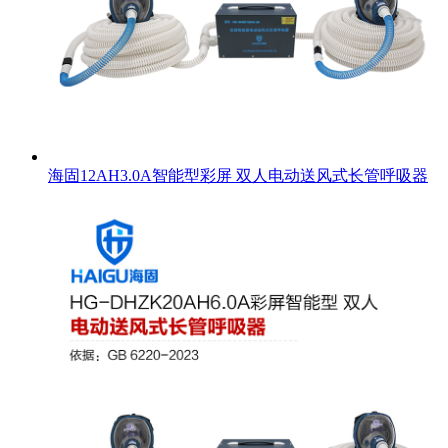
海固12AH3.0A智能型彩屏 双人电动送风式长管呼吸器