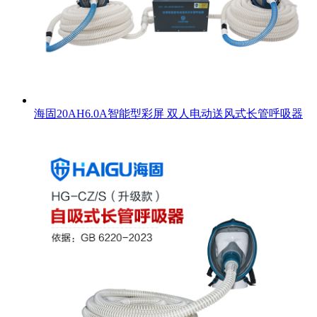
海固20AH6.0A智能型彩屏 双人电动送风式长管呼吸器