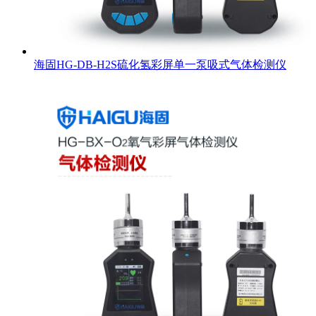
海固HG-DB-H2S硫化氢彩屏单一泵吸式气体检测仪